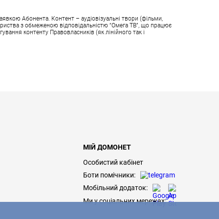
аявкою Абонента. Контент – аудіовізуальні твори (фільми,
овариства з обмеженою відповідальністю “Омега ТВ”, що працює
гування контенту Правовласників (як лінійного так і
МІЙ ДОМОНЕТ
Особистий кабінет
Боти помічники:
Мобільний додаток:
Ми у соціальних мережах: