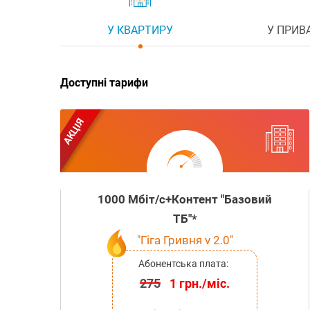
У КВАРТИРУ
У ПРИВ
Доступні тарифи
АКЦІЯ
1000 Мбіт/с+Контент "Базовий
ТБ"*
"Гіга Гривня v 2.0"
Абонентська плата:
275
1 грн./міс.