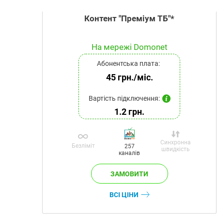
Контент "Преміум ТБ"*
На мережі Domonet
Абонентська плата:
45 грн./міс.
Вартість підключення:
1.2 грн.
Синхронна
Безліміт
257
швидкість
каналів
ВСІ ЦІНИ