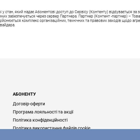
 стан, який надає Абонентові доступ до Сервісу (Контенту) відбувається за з
аз яких забезпечується через сервер Партнера. Партнер (Контент -партнер) – Т
здійснюється комплекс організаційних, технічних та правових заходів щодо агре
овайдера.
АБОНЕНТУ
Договір-оферти
Програма лояльності та акції
Політика конфіденційності
Політика використання файлів cookie