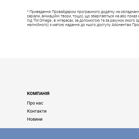
* Приведення Провайдером програмного додатку на обладнанні у
серіали, анімаційні твори, тощо), що зберігаються на або пок
під ТМ Omega , в інтересах, за допомогою та за рахунок якого 
нелінійного) з метою надання до нього доступу Абонентам Пр
КОМПАНІЯ
Про нас
Контакти
Новини