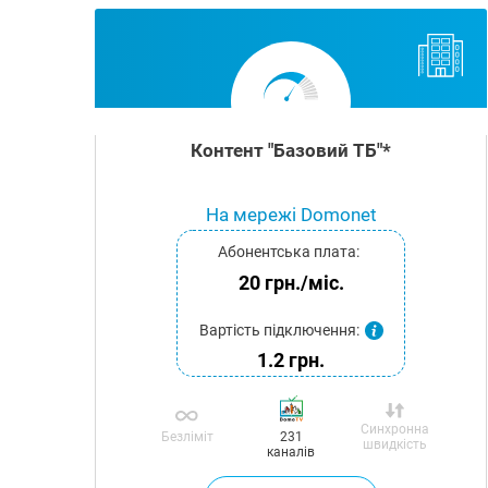
Контент "Базовий ТБ"*
На мережі Domonet
Абонентська плата:
20 грн./міс.
Вартість підключення:
1.2 грн.
Синхронна
Безліміт
231
швидкість
каналів