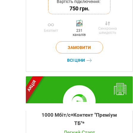
Вартість підключення:
750 грн.
Синхронна
Безліміт
231
швидкість
каналів
ВСІ ЦІНИ
АКЦІЯ
1000 Мбіт/с+Контент "Преміум
ТБ"*
Легкий Старт