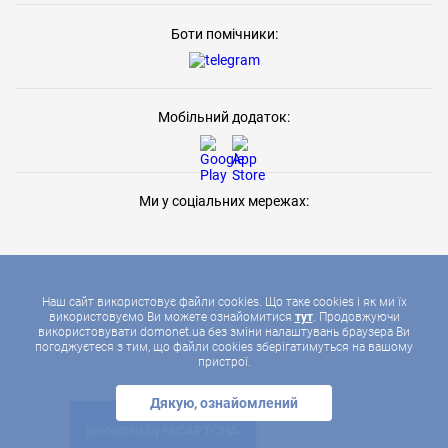
Боти помічники:
Мобільний додаток:
Ми у соціальних мережах:
Наш сайт використовує файли cookies. Що таке cookies і як ми їх
використовуємо Ви можете ознайомитися
тут
. Продовжуючи
використовувати domonet.ua без зміни налаштувань браузера Ви
2026 © ДОМОНЕТ, УСІ ПРАВА ЗАХИЩЕНІ
погоджуєтеся з тим, що файли cookies зберігатимуться на вашому
пристрої.
Дякую, ознайомлений