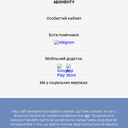
АБОНЕНТУ
Особистий кабінет
Боти помічники:
Мобільний додаток:
Ми у соціальних мережах:
Наш сайт використовує файли cookies. Що таке cookies і як ми їх
використовуємо Ви можете ознайомитися
тут
. Продовжуючи
використовувати domonet.ua без зміни налаштувань браузера Ви
2026 © ДОМОНЕТ, УСІ ПРАВА ЗАХИЩЕНІ
погоджуєтеся з тим, що файли cookies зберігатимуться на вашому